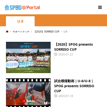
U-8
サポートマッチ
【2020】SORRISO CUP
U-8
【2020】SPOG presents
SORRISO CUP
2020.01.22
試合模様動画｜U-6/U-8｜
SPOG presents SORRISO
CUP
2020.01.18