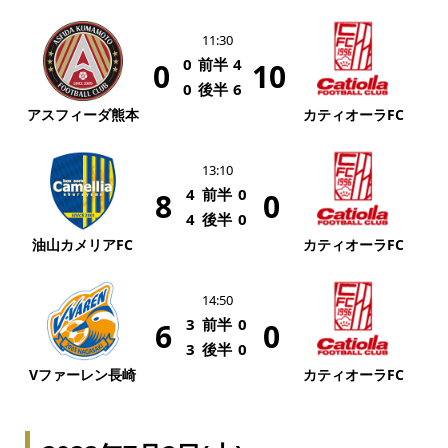
11:30
0
前半
4
0
10
0
後半
6
アスフィーダ熊本
カティオーラFC
13:10
4
前半
0
8
0
4
後半
0
油山カメリアFC
カティオーラFC
14:50
3
前半
0
6
0
3
後半
0
Vファーレン長崎
カティオーラFC