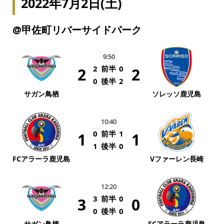
2022年7月2日(土)
@甲佐町リバーサイドパーク
9:50
2
前半
0
2
2
0
後半
2
サガン鳥栖
ソレッソ鹿児島
10:40
0
前半
1
1
1
1
後半
0
FCアラーラ鹿児島
Vファーレン長崎
12:20
3
前半
0
3
0
0
後半
0
サガン鳥栖
FCアラーラ鹿児島