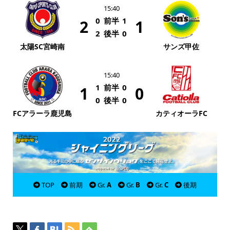
15:40
0
前半
1
2
1
2
後半
0
太陽SC宮崎南
サンズ甲佐
15:40
1
前半
0
1
0
0
後半
0
FCアラーラ鹿児島
カティオーラFC
TOP
前期
Gr.
A
Gr.
B
Gr.
C
後期