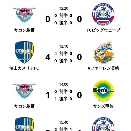
12:20
0
前半
0
0
0
0
後半
0
サガン鳥栖
FCビッグウェーブ
13:10
4
前半
0
4
0
0
後半
0
油山カメリアFC
Vファーレン長崎
14:00
0
前半
0
1
0
1
後半
0
サガン鳥栖
サンズ甲佐
15:40
2
前半
1