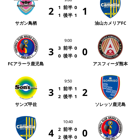
1
前半
0
2
1
1
後半
1
サガン鳥栖
油山カメリアFC
9:00
3
前半
0
3
0
0
後半
0
FCアラーラ鹿児島
アスフィーダ熊本
9:50
1
前半
1
3
2
2
後半
1
サンズ甲佐
ソレッソ鹿児島
10:40
2
前半
0
4
0
2
後半
0