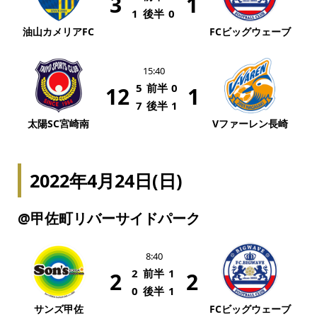
3
1
1
後半
0
油山カメリアFC
FCビッグウェーブ
15:40
5
前半
0
12
1
7
後半
1
太陽SC宮崎南
Vファーレン長崎
2022年4月24日(日)
@甲佐町リバーサイドパーク
8:40
2
前半
1
2
2
0
後半
1
サンズ甲佐
FCビッグウェーブ