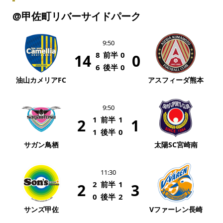
@甲佐町リバーサイドパーク
9:50
8
前半
0
14
0
6
後半
0
油山カメリアFC
アスフィーダ熊本
9:50
1
前半
1
2
1
1
後半
0
サガン鳥栖
太陽SC宮崎南
11:30
2
前半
1
2
3
0
後半
2
サンズ甲佐
Vファーレン長崎