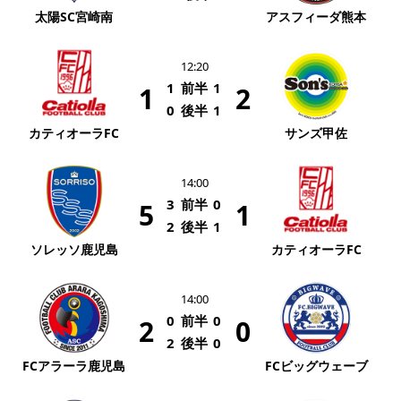
太陽SC宮崎南
アスフィーダ熊本
12:20
1
前半
1
1
2
0
後半
1
カティオーラFC
サンズ甲佐
14:00
3
前半
0
5
1
2
後半
1
ソレッソ鹿児島
カティオーラFC
14:00
0
前半
0
2
0
2
後半
0
FCアラーラ鹿児島
FCビッグウェーブ