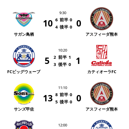
9:30
6
前半
0
10
0
4
後半
0
サガン鳥栖
アスフィーダ熊本
10:20
2
前半
1
5
1
3
後半
0
FCビッグウェーブ
カティオーラFC
11:10
8
前半
0
13
0
5
後半
0
サンズ甲佐
アスフィーダ熊本
12:00