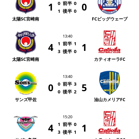
0
前半
0
1
0
1
後半
0
太陽SC宮崎南
FCビッグウェーブ
13:40
1
前半
1
4
1
3
後半
0
太陽SC宮崎南
カティオーラFC
13:40
0
前半
3
0
5
0
後半
2
サンズ甲佐
油山カメリアFC
15:20
1
前半
0
4
1
3
後半
1