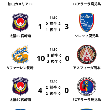
油山カメリアFC
FCアラーラ鹿児島
11:30
0
前半
2
1
3
1
後半
1
太陽SC宮崎南
ソレッソ鹿児島
11:30
8
前半
0
10
0
2
後半
0
Vファーレン長崎
アスフィーダ熊本
13:10
2
前半
0
4
0
2
後半
0
太陽SC宮崎南
FCアラーラ鹿児島