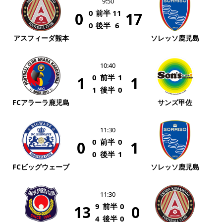
9:50
0
前半
11
0
17
0
後半
6
アスフィーダ熊本
ソレッソ鹿児島
10:40
0
前半
1
1
1
1
後半
0
FCアラーラ鹿児島
サンズ甲佐
11:30
0
前半
0
0
1
0
後半
1
FCビッグウェーブ
ソレッソ鹿児島
11:30
9
前半
0
13
0
4
後半
0