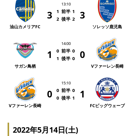
13:10
1
前半
1
3
3
2
後半
2
油山カメリアFC
ソレッソ鹿児島
14:00
0
前半
0
1
0
1
後半
0
サガン鳥栖
Vファーレン長崎
15:10
0
前半
0
0
1
0
後半
1
Vファーレン長崎
FCビッグウェーブ
2022年5月14日(土)