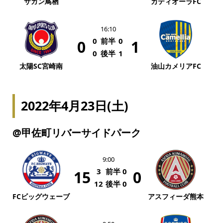
サガン鳥栖
カティオーラFC
16:10
0
前半
0
0
1
0
後半
1
太陽SC宮崎南
油山カメリアFC
2022年4月23日(土)
@甲佐町リバーサイドパーク
9:00
3
前半
0
15
0
12
後半
0
FCビッグウェーブ
アスフィーダ熊本