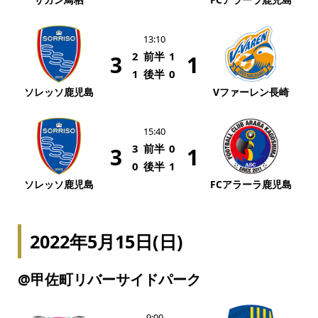
13:10
2
前半
1
3
1
1
後半
0
ソレッソ鹿児島
Vファーレン長崎
15:40
3
前半
0
3
1
0
後半
1
ソレッソ鹿児島
FCアラーラ鹿児島
2022年5月15日(日)
@甲佐町リバーサイドパーク
9:00