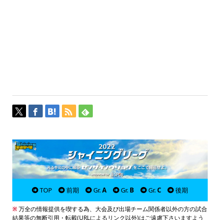
TOP
前期
Gr.
A
Gr.
B
Gr.
C
後期
※
万全の情報提供を喫する為、大会及び出場チーム関係者以外の方の試合
結果等の無断引用・転載(URLによるリンク以外)はご遠慮下さいますよう