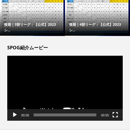
後期｜3部リーグ：【公式】2023
後期｜4部リーグ：【公式】2023
シ...
シ...
SPOG紹介ムービー
動
画
プ
レ
ー
ヤ
ー
00:00
00:55