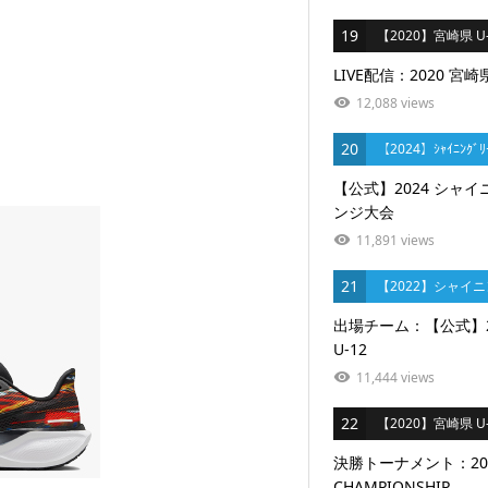
19
【2020】宮崎県 U-
LIVE配信：2020 宮崎県
12,088 views
20
【2024】ｼｬｲﾆﾝｸﾞﾘ
【公式】2024 シャイ
ンジ大会
11,891 views
21
【2022】シャイ
出場チーム：【公式】
U-12
11,444 views
22
【2020】宮崎県 U-
決勝トーナメント：2020
CHAMPIONSHIP