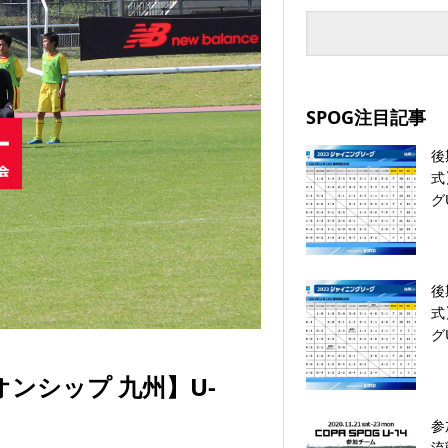
SPOG注目記事
後
式
グ
後
式
グ
オンシップ 九州】U-
参
流