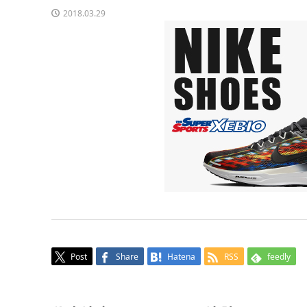
2018.03.29
Post
Share
Hatena
RSS
feedly