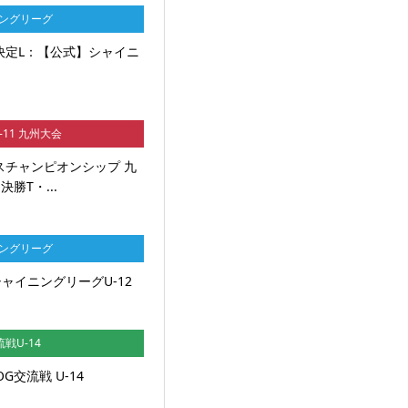
ニングリーグ
ト決定L：【公式】シャイニ
U-11 九州大会
ンスチャンピオンシップ 九
勝T・...
ニングリーグ
シャイニングリーグU-12
流戦U-14
OG交流戦 U-14