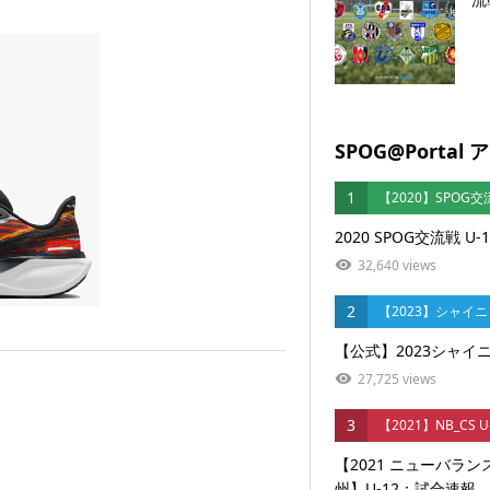
SPOG@Porta
1
【2020】SPOG交
2020 SPOG交流戦 U-1
32,640 views
2
【2023】シャイ
【公式】2023シャイニ
27,725 views
3
【2021】NB_CS 
【2021 ニューバラ
州】U-12：試合速報