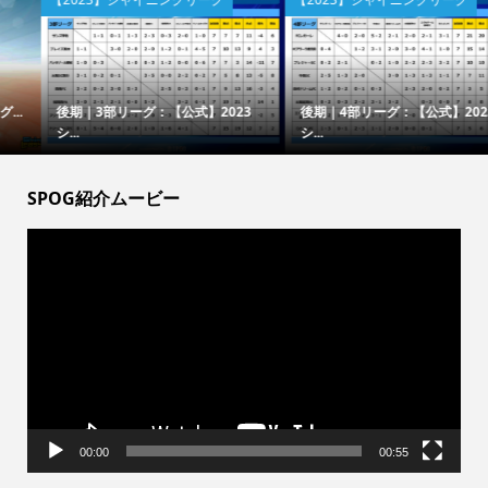
後期｜3部リーグ：【公式】2023
後期｜4部リーグ：【公式】2023
シ...
シ...
SPOG紹介ムービー
動
画
プ
レ
ー
ヤ
ー
00:00
00:55