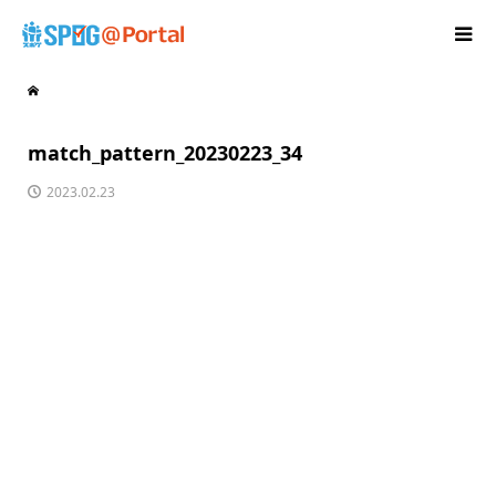
match_pattern_20230223_34
2023.02.23