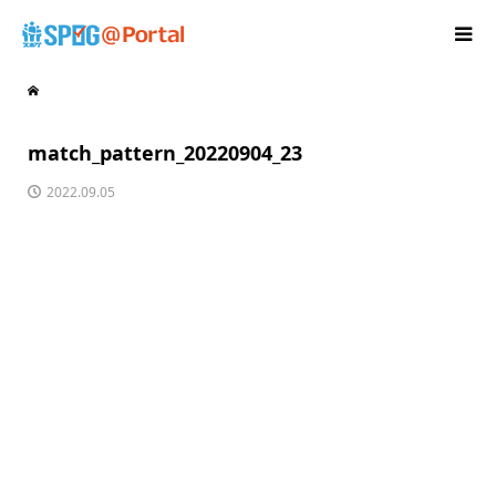
match_pattern_20220904_23
2022.09.05