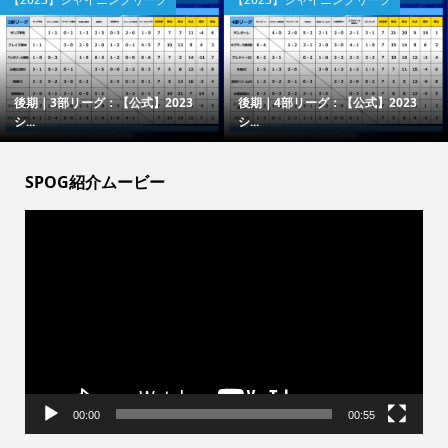
後期｜3部リーグ：【公式】2023
後期｜4部リーグ：【公式】2023
シ...
シ...
SPOG紹介ムービー
動
画
プ
レ
ー
ヤ
ー
00:00
00:55