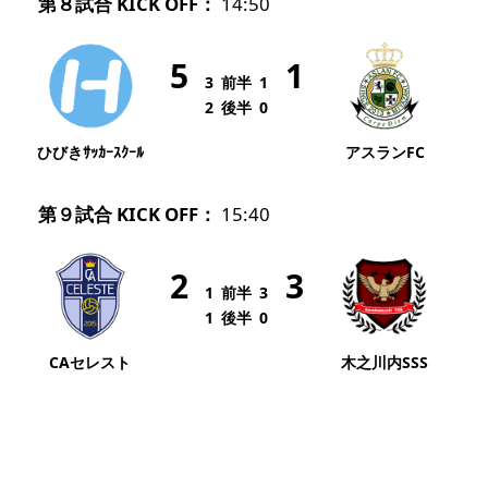
第８試合 KICK OFF：
14:50
5
1
3
前半
1
2
後半
0
ひびきｻｯｶｰｽｸｰﾙ
アスランFC
第９試合 KICK OFF：
15:40
2
3
1
前半
3
1
後半
0
CAセレスト
木之川内SSS