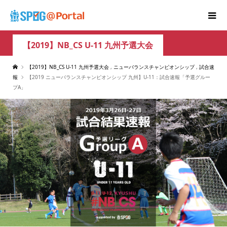
【2019】NB_CS U-11 九州予選大会
【2019】NB_CS U-11 九州予選大会
,
ニューバランスチャンピオンシップ
,
試合速
報
【2019 ニューバランスチャンピオンシップ 九州】U-11：試合速報「予選グルー
プA」