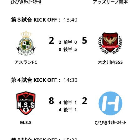
ひびきｻｯｶｰｽｸｰﾙ
アッズリーノ熊本
第３試合 KICK OFF：
13:40
2
5
2
前半
0
0
後半
5
アスランFC
木之川内SSS
第４試合 KICK OFF：
14:30
8
2
4
前半
1
4
後半
1
M.S.S
ひびきｻｯｶｰｽｸｰﾙ