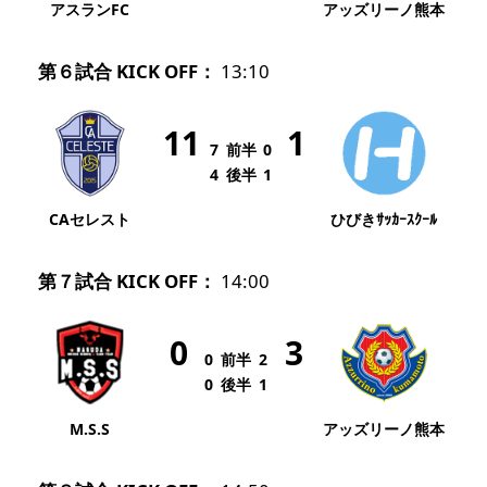
アスランFC
アッズリーノ熊本
第６試合 KICK OFF：
13:10
11
1
7
前半
0
4
後半
1
CAセレスト
ひびきｻｯｶｰｽｸｰﾙ
第７試合 KICK OFF：
14:00
0
3
0
前半
2
0
後半
1
M.S.S
アッズリーノ熊本