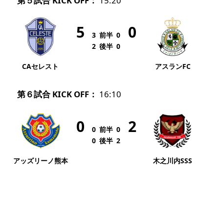
第５試合 KICK OFF：
15:20
5
0
3
前半
0
2
後半
0
CAセレスト
アスランFC
第６試合 KICK OFF：
16:10
0
2
0
前半
0
0
後半
2
アッズリーノ熊本
木之川内SSS