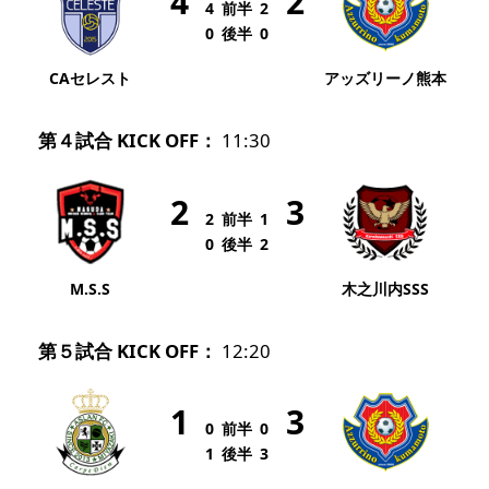
4
2
4
前半
2
0
後半
0
CAセレスト
アッズリーノ熊本
第４試合 KICK OFF：
11:30
2
3
2
前半
1
0
後半
2
M.S.S
木之川内SSS
第５試合 KICK OFF：
12:20
1
3
0
前半
0
1
後半
3