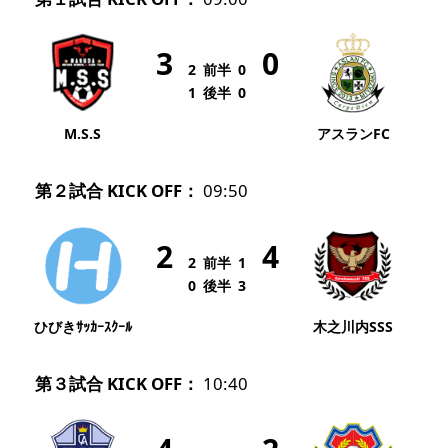
3
0
2
前半
0
1
後半
0
M.S.S
アスランFC
第２試合 KICK OFF：
09:50
2
4
2
前半
1
0
後半
3
ひびきｻｯｶｰｽｸｰﾙ
木之川内SSS
第３試合 KICK OFF：
10:40