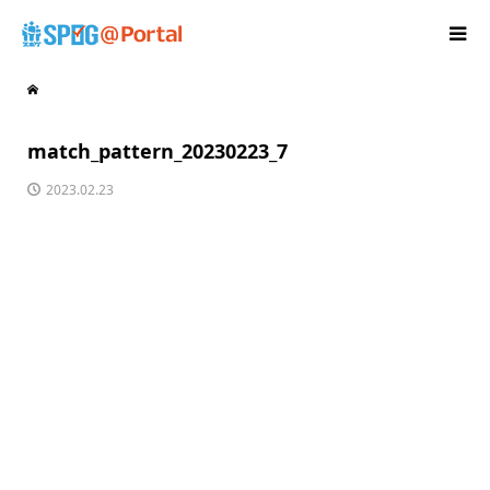
match_pattern_20230223_7
2023.02.23