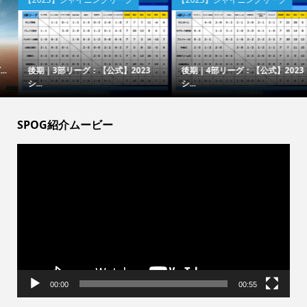
後期｜3部リーグ：【公式】2023
後期｜4部リーグ：【公式】2023
シ...
シ...
SPOG紹介ムービー
動
画
プ
レ
ー
ヤ
ー
00:00
00:55