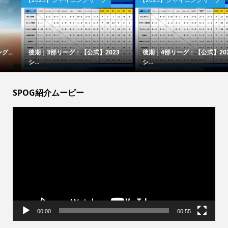
後期｜3部リーグ：【公式】2023
後期｜4部リーグ：【公式】2023
シ...
シ...
SPOG紹介ムービー
動
画
プ
レ
ー
ヤ
ー
00:00
00:55