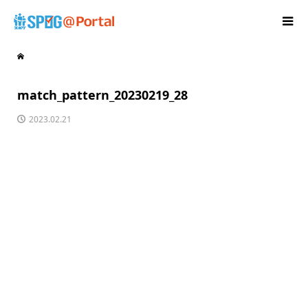
match_pattern_20230219_28
2023.02.21