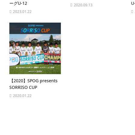
ーグU-12
U-
2020.09.13
2023.01.22
【2020】SPOG presents
SORRISO CUP
2020.01.22