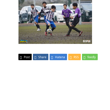
Post
Share
Hatena
RSS
feedly