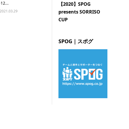
12...
【2020】SPOG
2021.03.29
presents SORRISO
CUP
SPOG｜スポグ