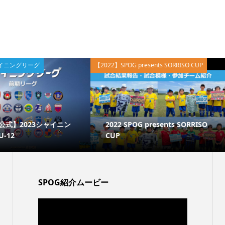
【2022】SPOG presents SORRISO CUP
【2021】NB_C
【202
シャイニン
2022 SPOG presents SORRISO
オンシップ
CUP
試合...
SPOG紹介ムービー
動
画