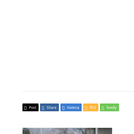
Post
Share
Hatena
RSS
feedly