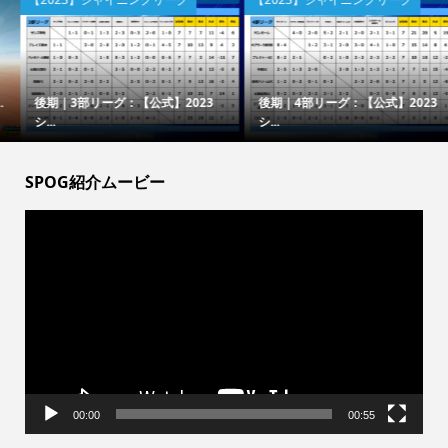
後期｜3部リーグ：【公式】2023
後期｜4部リーグ：【公式】2023
シ...
シ...
SPOG紹介ムービー
動
画
プ
レ
ー
ヤ
ー
00:00
00:55