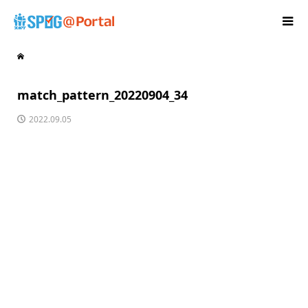
match_pattern_20220904_34
2022.09.05