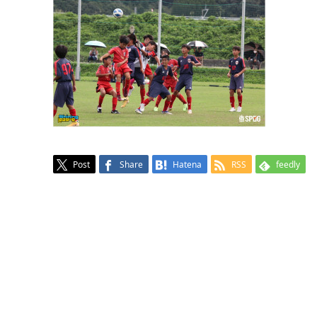
Post
Share
Hatena
RSS
feedly