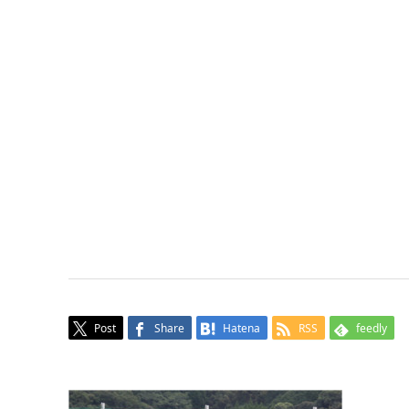
Post
Share
Hatena
RSS
feedly