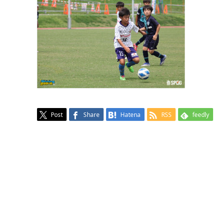
Post
Share
Hatena
RSS
feedly