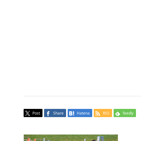
Post
Share
Hatena
RSS
feedly